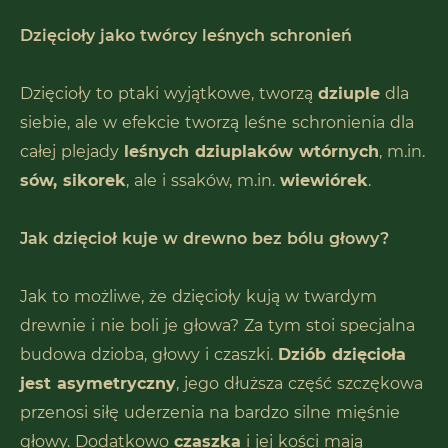
Dzięcioły jako twórcy leśnych schronień
Dzięcioły to ptaki wyjątkowe, tworzą
dziuple
dla
siebie, ale w efekcie tworzą leśne schronienia dla
całej plejady
leśnych dziuplaków wtórnych
, m.in.
sów, sikorek
, ale i ssaków, m.in.
wiewiórek
.
Jak dzięcioł kuje w drewno bez bólu głowy?
Jak to możliwe, że dzięcioły kują w twardym
drewnie i nie boli je głowa? Za tym stoi specjalna
budowa dzioba, głowy i czaszki.
Dziób dzięcioła
jest asymetryczny
, jego dłuższa część szczękowa
przenosi siłę uderzenia na bardzo silne mięśnie
głowy. Dodatkowo
czaszka
i jej kości mają