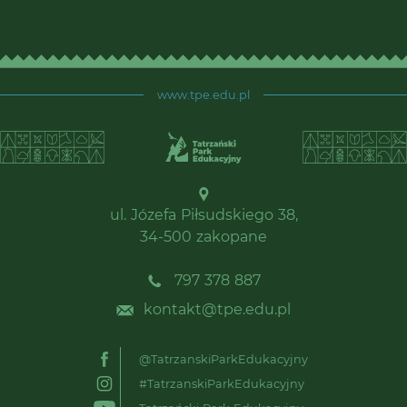
www.tpe.edu.pl
ul. Józefa Piłsudskiego 38,
34-500 zakopane
797 378 887
kontakt@tpe.edu.pl
@TatrzanskiParkEdukacyjny
#TatrzanskiParkEdukacyjny